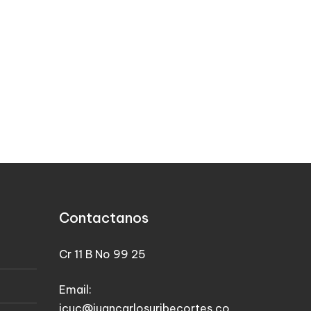
Contactanos
Cr 11 B No 99 25
Email:
jcuc@juancarlosuribecortes.co