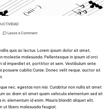
UCTIVIDAD
on
Leave a Comment
TOC
–
Theory
allis quis ac lectus. Lorem ipsum dolor sit amet,
of
din molestie malesuada. Pellentesque in ipsum id orci
Constraints
 id imperdiet et, porttitor at sem. Vestibulum ante
ces posuere cubilia Curae; Donec velit neque, auctor sit
a.
que nec, egestas non nisi. Curabitur non nulla sit amet
bulum ac diam sit amet quam vehicula elementum sed sit
a in, elementum id enim. Mauris blandit aliquet elit,
rem ut libero malesuada feugiat.