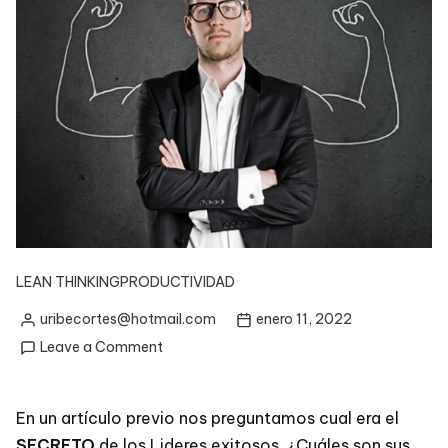
LEAN THINKING
PRODUCTIVIDAD
uribecortes@hotmail.com
enero 11, 2022
Posted
on
Leave a Comment
by
HÁBITOS
PODEROSOS
En un artículo previo nos preguntamos cual era el
SECRETO
de los Lideres exitosos, ¿Cuáles son sus